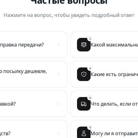
Частые вопросы
Нажмите на вопрос, чтобы увидеть подробный ответ
2
тправка передачи?
Какой максимальны
4
ю посылку дешевле,
Какие есть ограни
6
равкой?
Что делать, если о
8
ств?
Могу ли я отправи