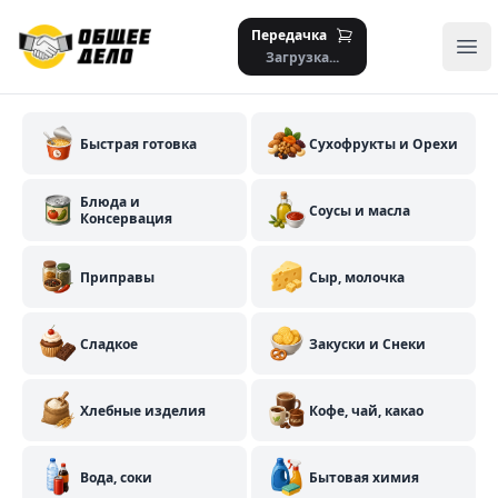
Передачка
Отк
Загрузка...
Быстрая готовка
Cухофрукты и Орехи
Блюда и
Соусы и масла
Консервация
Приправы
Сыр, молочка
Сладкое
Закуски и Снеки
Хлебные изделия
Кофе, чай, какао
Вода, соки
Бытовая химия